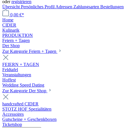
oder
registrieren
Übersicht
Persönliches Profil
Adressen
Zahlungsarten
Bestellungen
0,00 €*
Home
CIDER
Kulinarik
PRODUKTION
Feiern + Tagen
Der Shop
Zur Kategorie Feiern + Tagen
FEIERN + TAGEN
Feldtafel
Veranstaltungen
Hoffest
Wedding Speed Dating
Zur Kategorie Der Shop
handcrafted CIDER
STOTZ HOF Spezialitäten
Accessoires
Gutscheine + Geschenkboxen
Ticketshop