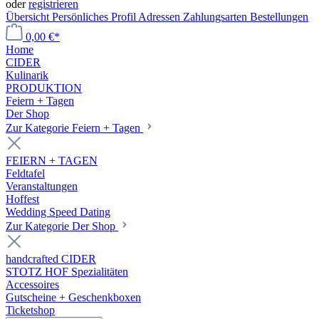
oder
registrieren
Übersicht
Persönliches Profil
Adressen
Zahlungsarten
Bestellungen
0,00 €*
Home
CIDER
Kulinarik
PRODUKTION
Feiern + Tagen
Der Shop
Zur Kategorie Feiern + Tagen
FEIERN + TAGEN
Feldtafel
Veranstaltungen
Hoffest
Wedding Speed Dating
Zur Kategorie Der Shop
handcrafted CIDER
STOTZ HOF Spezialitäten
Accessoires
Gutscheine + Geschenkboxen
Ticketshop