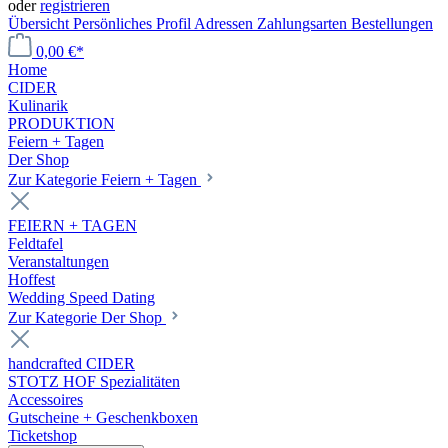
oder
registrieren
Übersicht
Persönliches Profil
Adressen
Zahlungsarten
Bestellungen
0,00 €*
Home
CIDER
Kulinarik
PRODUKTION
Feiern + Tagen
Der Shop
Zur Kategorie Feiern + Tagen
FEIERN + TAGEN
Feldtafel
Veranstaltungen
Hoffest
Wedding Speed Dating
Zur Kategorie Der Shop
handcrafted CIDER
STOTZ HOF Spezialitäten
Accessoires
Gutscheine + Geschenkboxen
Ticketshop