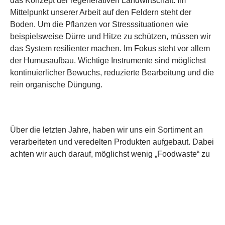
das Konzept der regenerativen Landwirtschaft. Im
Mittelpunkt unserer Arbeit auf den Feldern steht der
Boden. Um die Pflanzen vor Stresssituationen wie
beispielsweise Dürre und Hitze zu schützen, müssen wir
das System resilienter machen. Im Fokus steht vor allem
der Humusaufbau. Wichtige Instrumente sind möglichst
kontinuierlicher Bewuchs, reduzierte Bearbeitung und die
rein organische Düngung.
Über die letzten Jahre, haben wir uns ein Sortiment an
verarbeiteten und veredelten Produkten aufgebaut. Dabei
achten wir auch darauf, möglichst wenig „Foodwaste“ zu
haben. Das heißt auch die nicht ganz perfekten Früchte,
können sehr gut verwertet werden.
Mit unseren
handwerklich hergestellten Produkten, möchten wir auch
Möglichkeiten aufzeigen, die uns die Natur schenkt. Den
Großteil der Produkte findet ihr auch in unserem