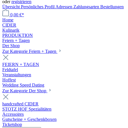
oder
registrieren
Übersicht
Persönliches Profil
Adressen
Zahlungsarten
Bestellungen
0,00 €*
Home
CIDER
Kulinarik
PRODUKTION
Feiern + Tagen
Der Shop
Zur Kategorie Feiern + Tagen
FEIERN + TAGEN
Feldtafel
Veranstaltungen
Hoffest
Wedding Speed Dating
Zur Kategorie Der Shop
handcrafted CIDER
STOTZ HOF Spezialitäten
Accessoires
Gutscheine + Geschenkboxen
Ticketshop