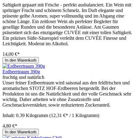
Saftigkeit gepaart mit Frische - perfekt ausbalanciert. Ein Wein mit
spritziger Frucht und schönem Schmelz. Im Duft elegante und
präsente gelbe Aromen, super vollmundig und im Abgang eine
schöne Länge. Ein zeitloser Wein als perfekter Begleiter für
gesellige Runden und die besonderen Anlässe. Am Gaumen
präsentiert sich das einzigartige CUVÉE mit einer tollen Saftigkeit.
Ein präzises Süße-Säurespiel verleiht dem CUVÉE Finesse und
Leichtigkeit. Moderat im Alkohol.
14,00 €*
In den Warenkorb
Erdbeertraum 390g
fruchtig und natürlich
Unser feiner Erdbeertraum wird saisonal aus den feldfrischen und
aromatischen STOTZ HOF-Erdbeeren hergestellt. Bei der
Produktion ist uns die Natürlichkeit und der volle Geschmack sehr
wichtig. Daher arbeiten wir ohne Zusatzstoffe und
Geschmacksverstärker, sowie reduziertem Zuckeranteil.
Inhalt:
0.39 Kilogramm
(12,31 €* / 1 Kilogramm)
4,80 €*
In den Warenkorb