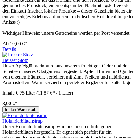
gemütliches Frühstück, einen entspannten Nachmittagskaffee oder
den Einkauf frischer, lokaler Produkte – dieser Gutschein bietet dir
ein vielseitiges Erlebnis auf unserem idyllischen Hof. Ideal für jeden
Anlass :)
Wichtiger Hinweis: unsere Gutscheine werden per Post versendet.
Ab
10,00 €*
Details
Heisser Stotz
Unser Apfelglühwein wird aus unserem fruchtigen Cider und den
Schätzen unseres Obstgartens hergestellt: Äpfel, Birnen und Quitten
von eigenen Bäumen, verfeinert mit Zimt, Nelken und natürlichen
Aromastoffen. Warm serviert ein perfekter Begleiter für kalte Tage.
Inhalt:
0.75 Liter
(11,87 €* / 1 Liter)
8,90 €*
In den Warenkorb
Holunderblütensirup
Unser Holunderblütensirup wird aus unseren hofeigenen
Holunderblüten hergestellt. Er eignet sich perfekt für ein
erfrischendes Holunderblütenschorle oder als Cocktail mit unserem