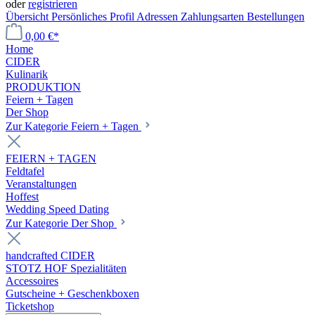
oder
registrieren
Übersicht
Persönliches Profil
Adressen
Zahlungsarten
Bestellungen
0,00 €*
Home
CIDER
Kulinarik
PRODUKTION
Feiern + Tagen
Der Shop
Zur Kategorie Feiern + Tagen
FEIERN + TAGEN
Feldtafel
Veranstaltungen
Hoffest
Wedding Speed Dating
Zur Kategorie Der Shop
handcrafted CIDER
STOTZ HOF Spezialitäten
Accessoires
Gutscheine + Geschenkboxen
Ticketshop