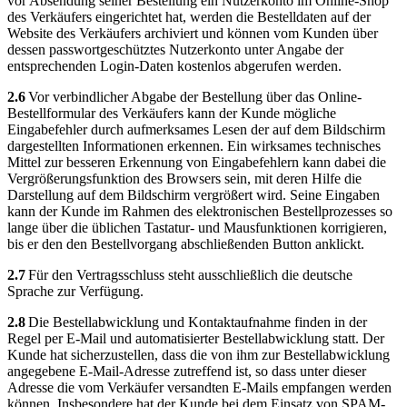
vor Absendung seiner Bestellung ein Nutzerkonto im Online-Shop
des Verkäufers eingerichtet hat, werden die Bestelldaten auf der
Website des Verkäufers archiviert und können vom Kunden über
dessen passwortgeschütztes Nutzerkonto unter Angabe der
entsprechenden Login-Daten kostenlos abgerufen werden.
2.6
Vor verbindlicher Abgabe der Bestellung über das Online-
Bestellformular des Verkäufers kann der Kunde mögliche
Eingabefehler durch aufmerksames Lesen der auf dem Bildschirm
dargestellten Informationen erkennen. Ein wirksames technisches
Mittel zur besseren Erkennung von Eingabefehlern kann dabei die
Vergrößerungsfunktion des Browsers sein, mit deren Hilfe die
Darstellung auf dem Bildschirm vergrößert wird. Seine Eingaben
kann der Kunde im Rahmen des elektronischen Bestellprozesses so
lange über die üblichen Tastatur- und Mausfunktionen korrigieren,
bis er den den Bestellvorgang abschließenden Button anklickt.
2.7
Für den Vertragsschluss steht ausschließlich die deutsche
Sprache zur Verfügung.
2.8
Die Bestellabwicklung und Kontaktaufnahme finden in der
Regel per E-Mail und automatisierter Bestellabwicklung statt. Der
Kunde hat sicherzustellen, dass die von ihm zur Bestellabwicklung
angegebene E-Mail-Adresse zutreffend ist, so dass unter dieser
Adresse die vom Verkäufer versandten E-Mails empfangen werden
können. Insbesondere hat der Kunde bei dem Einsatz von SPAM-