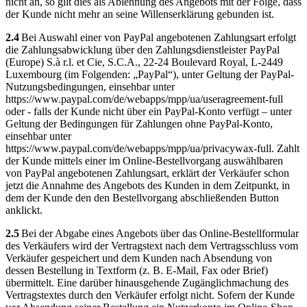
nicht an, so gilt dies als Ablehnung des Angebots mit der Folge, dass
der Kunde nicht mehr an seine Willenserklärung gebunden ist.
2.4
Bei Auswahl einer von PayPal angebotenen Zahlungsart erfolgt
die Zahlungsabwicklung über den Zahlungsdienstleister PayPal
(Europe) S.à r.l. et Cie, S.C.A., 22-24 Boulevard Royal, L-2449
Luxembourg (im Folgenden: „PayPal“), unter Geltung der PayPal-
Nutzungsbedingungen, einsehbar unter
https://www.paypal.com/de/webapps/mpp/ua/useragreement-full
oder - falls der Kunde nicht über ein PayPal-Konto verfügt – unter
Geltung der Bedingungen für Zahlungen ohne PayPal-Konto,
einsehbar unter
https://www.paypal.com/de/webapps/mpp/ua/privacywax-full. Zahlt
der Kunde mittels einer im Online-Bestellvorgang auswählbaren
von PayPal angebotenen Zahlungsart, erklärt der Verkäufer schon
jetzt die Annahme des Angebots des Kunden in dem Zeitpunkt, in
dem der Kunde den den Bestellvorgang abschließenden Button
anklickt.
2.5
Bei der Abgabe eines Angebots über das Online-Bestellformular
des Verkäufers wird der Vertragstext nach dem Vertragsschluss vom
Verkäufer gespeichert und dem Kunden nach Absendung von
dessen Bestellung in Textform (z. B. E-Mail, Fax oder Brief)
übermittelt. Eine darüber hinausgehende Zugänglichmachung des
Vertragstextes durch den Verkäufer erfolgt nicht. Sofern der Kunde