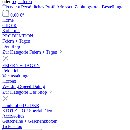
oder
registrieren
Übersicht
Persönliches Profil
Adressen
Zahlungsarten
Bestellungen
0,00 €*
Home
CIDER
Kulinarik
PRODUKTION
Feiern + Tagen
Der Shop
Zur Kategorie Feiern + Tagen
FEIERN + TAGEN
Feldtafel
Veranstaltungen
Hoffest
Wedding Speed Dating
Zur Kategorie Der Shop
handcrafted CIDER
STOTZ HOF Spezialitäten
Accessoires
Gutscheine + Geschenkboxen
Ticketshop