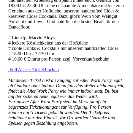
und lasst den Arbeitstag entspannt hinter euch. Genießt von
18:00 bis 22:30 Uhr eine entspannte Atmosphäre mit leckeren
Gerichten aus der Hofküche, unserem handcrafted Cider &
kreativen Cider-Cocktails. Dazu gibt’s Wein vom Weingut
Aufricht und Juwel. Und natürlich die besten Beats für den
Dancefloor.
# LineUp: Marvin Aloys
# leckere Köstlichkeiten aus der Hofküche
# coole Drinks & Cocktails mit unserem handcrafted Cider
# 18:00 Uhr - 22:30 Uhr
# 10,00 € Eintritt pro Person zzgl. Vorverkaufsgebühr
Full Access Ticket buchen
Mit diesem Ticket hast du Zugang zur After Work Party, egal
ob Outdoor oder Indoor. Denn falls das Wetter nicht mitspielt,
findet die After Work Party wie immer indoor statt. Du bist
auf der sicheren Seite, egal wie das Wetter wird.
Für unsere After Work Party steht im Vorverkauf ein
begrenztes Ticketkontingent zur Verfügung. Pro Person
können nur 5 Tickets gebucht werden. Der Ticketpreis
beinhaltet nur den Eintritt. Vor Ort werden Getränke und
Speisen gegen Bezahlung angeboten.