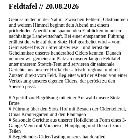
Feldtafel // 20.08.2026
Genuss mitten in der Natur: Zwischen Feldern, Obstbäumen
und weitem Himmel beginnt dein Abend mit einem
prickelnden Aperitif und spannenden Einblicken in unsere
nachhaltige Landwirtschaft. Bei einer entspannten Führung
erfährst du, wie auf dem Stotz Hof gearbeitet wird – vom
Gemüsebeet bis zur Streuobstwiese – und lernst die
Geheimnisse unseres handcrafted Ciders kennen. Danach
nehmen wir gemeinsam Platz an unserer langen Feldtafel
unter unserem Stretch-Tent und servieren dir saisonale
Gerichte aus unserer Hofküche – frisch, regional und mit
Zutaten direkt vom Feld. Begleitet wird der Abend von einer
Verkostung unseres eigenen Ciders, der perfekt zu den
Speisen passt.
# Aperitif zur Begrüßung mit einer Auswahl unsere Stotz
Brote
# Führung über den Stotz Hof mit Besuch der Ciderkellerei,
Omas Kräutergarten und den Plantagen
# Saisonale Gerichte aus unserer Hofküche in Form eines 3-
Gänge-Menü mit Vorspeise, Hauptgang und Dessert zum
Teilen
# Begleitendes Cider-Tasting unseres handcrafted