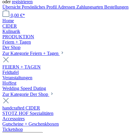
oder
registrieren
Übersicht
Persönliches Profil
Adressen
Zahlungsarten
Bestellungen
0,00 €*
Home
CIDER
Kulinarik
PRODUKTION
Feiern + Tagen
Der Shop
Zur Kategorie Feiern + Tagen
FEIERN + TAGEN
Feldtafel
Veranstaltungen
Hoffest
Wedding Speed Dating
Zur Kategorie Der Shop
handcrafted CIDER
STOTZ HOF Spezialitäten
Accessoires
Gutscheine + Geschenkboxen
Ticketshop