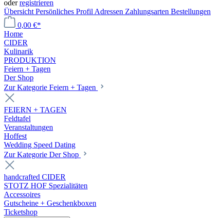
oder
registrieren
Übersicht
Persönliches Profil
Adressen
Zahlungsarten
Bestellungen
0,00 €*
Home
CIDER
Kulinarik
PRODUKTION
Feiern + Tagen
Der Shop
Zur Kategorie Feiern + Tagen
FEIERN + TAGEN
Feldtafel
Veranstaltungen
Hoffest
Wedding Speed Dating
Zur Kategorie Der Shop
handcrafted CIDER
STOTZ HOF Spezialitäten
Accessoires
Gutscheine + Geschenkboxen
Ticketshop