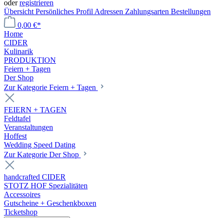
oder
registrieren
Übersicht
Persönliches Profil
Adressen
Zahlungsarten
Bestellungen
0,00 €*
Home
CIDER
Kulinarik
PRODUKTION
Feiern + Tagen
Der Shop
Zur Kategorie Feiern + Tagen
FEIERN + TAGEN
Feldtafel
Veranstaltungen
Hoffest
Wedding Speed Dating
Zur Kategorie Der Shop
handcrafted CIDER
STOTZ HOF Spezialitäten
Accessoires
Gutscheine + Geschenkboxen
Ticketshop